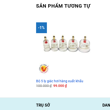
SẢN PHẨM TƯƠNG TỰ
-1%
Bộ 5 ly giác hơi hàng xuất khẩu
Giá
Giá
100.000
₫
99.000
₫
gốc
hiện
là:
tại
100.000 ₫.
là:
99.000 ₫.
TRỤ SỞ
DAN