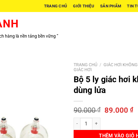
TRANG CHỦ
GIỚI THIỆU
SẢN PHẨM
TIN 
ÀNH
h hàng là nền tảng bền vững ”
TRANG CHỦ
/
GIÁC HƠI KHÔNG
GIÁC HƠI
Bộ 5 ly giác hơi 
dùng lửa
Giá
G
90.000
₫
89.000
₫
gốc
h
Bộ 5 ly giác hơi không dùng lửa s
là:
t
90.000 ₫.
l
THÊM VÀO GIỎ 