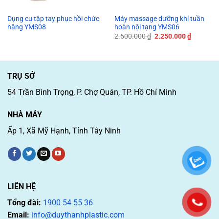
Dụng cụ tập tay phục hồi chức
Máy massage dưỡng khí tuần
năng YMS08
hoàn nội tạng YMS06
Giá
Giá
2.500.000
₫
2.250.000
₫
gốc
hiện
là:
tại
2.500.000 ₫.
là:
2.250.00
TRỤ SỞ
54 Trần Bình Trọng, P. Chợ Quán, TP. Hồ Chí Minh
NHÀ MÁY
Ấp 1, Xã Mỹ Hạnh, Tỉnh Tây Ninh
LIÊN HỆ
Tổng đài:
1900 54 55 36
Email:
info@duythanhplastic.com