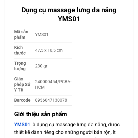
Dụng cụ massage lưng đa năng
YMS01
Mã sản
YMS01
phẩm
Kích
47,5 x 10,5 cm
thước
Trọng
230 gr
lượng
Giấy
240000454/PCBA-
phép Sở
HCM
Y Tế
Barcode
8936047130078
Giới thiệu sản phẩm
YMS01
là dụng cụ massage lưng đa năng, được
thiết kế dành riêng cho những người bận rộn, ít