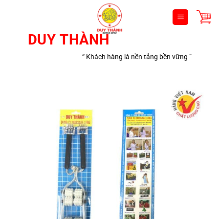
Bỏ
qua
nội
DUY THÀNH
dung
“ Khách hàng là nền tảng bền vững ”