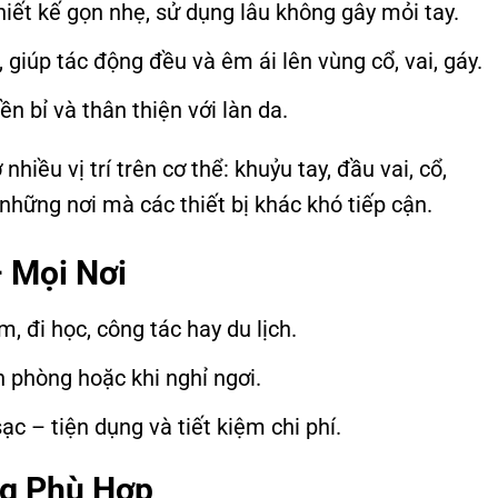
thiết kế gọn nhẹ, sử dụng lâu không gây mỏi tay.
, giúp tác động đều và êm ái lên vùng cổ, vai, gáy.
bền bỉ và thân thiện với làn da.
iều vị trí trên cơ thể: khuỷu tay, đầu vai, cổ,
những nơi mà các thiết bị khác khó tiếp cận.
– Mọi Nơi
, đi học, công tác hay du lịch.
n phòng hoặc khi nghỉ ngơi.
c – tiện dụng và tiết kiệm chi phí.
ng Phù Hợp