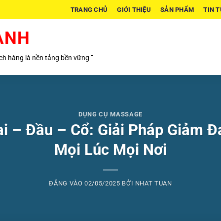
TRANG CHỦ
GIỚI THIỆU
SẢN PHẨM
TIN 
ÀNH
h hàng là nền tảng bền vững ”
DỤNG CỤ MASSAGE
 – Đầu – Cổ: Giải Pháp Giảm Đa
Mọi Lúc Mọi Nơi
ĐĂNG VÀO
02/05/2025
BỞI
NHAT TUAN