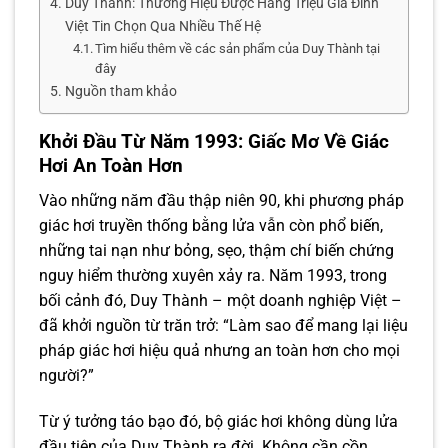
Duy Thành: Thương Hiệu Được Hàng Triệu Gia Đình
Việt Tin Chọn Qua Nhiều Thế Hệ
Tìm hiểu thêm về các sản phẩm của Duy Thành tại
đây
Nguồn tham khảo
Khởi Đầu Từ Năm 1993: Giấc Mơ Về Giác
Hơi An Toàn Hơn
Vào những năm đầu thập niên 90, khi phương pháp
giác hơi truyền thống bằng lửa vẫn còn phổ biến,
những tai nạn như bỏng, sẹo, thậm chí biến chứng
nguy hiểm thường xuyên xảy ra. Năm 1993, trong
bối cảnh đó, Duy Thành – một doanh nghiệp Việt –
đã khởi nguồn từ trăn trở: “Làm sao để mang lại liệu
pháp giác hơi hiệu quả nhưng an toàn hơn cho mọi
người?”
Từ ý tưởng táo bạo đó, bộ giác hơi không dùng lửa
đầu tiên của Duy Thành ra đời. Không cần cồn,