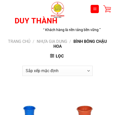
Bỏ
qua
nội
DUY THÀNH
dung
“ Khách hàng là nền tảng bền vững ”
TRANG CHỦ
/
NHỰA GIA DỤNG
/
BÌNH BÔNG CHẬU
HOA
LỌC