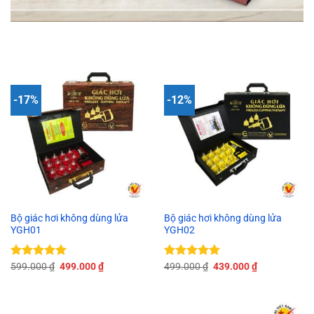
-17%
-12%
Bộ giác hơi không dùng lửa
Bộ giác hơi không dùng lửa
YGH01
YGH02
Giá
Giá
Giá
Giá
Được xếp
599.000
₫
499.000
₫
Được xếp
499.000
₫
439.000
₫
gốc
hiện
gốc
hiện
hạng
5.00
hạng
5.00
là:
tại
là:
tại
5 sao
5 sao
599.000 ₫.
là:
499.000 ₫.
là:
499.000 ₫.
439.000 ₫.