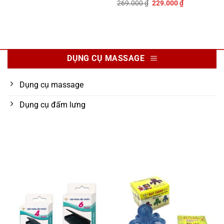
Giá
Giá
269.000
₫
229.000
₫
gốc
hiện
là:
tại
269.000 ₫.
là:
229.000 ₫.
DỤNG CỤ MASSAGE
Dụng cụ massage
Dụng cụ đấm lưng