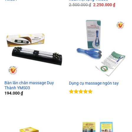
Giá
Giá
2.500.000
₫
2.250.000
₫
gốc
hiện
là:
tại
2.500.000 ₫.
là:
2.250.00
Bàn lăn chân massage Duy
Dụng cụ massage ngón tay
Thành YMS03
194.000
₫
Được xếp
hạng
5.00
5 sao