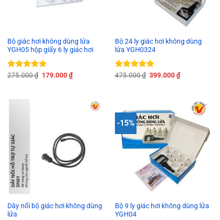
Bộ giác hơi không dùng lửa
Bộ 24 ly giác hơi không dùng
YGH05 hộp giấy 6 ly giác hơi
lửa YGH0324
Giá
Giá
Giá
Giá
Được xếp
275.000
₫
179.000
₫
Được xếp
475.000
₫
399.000
₫
gốc
hiện
gốc
hiện
hạng
5.00
hạng
5.00
là:
tại
là:
tại
5 sao
5 sao
275.000 ₫.
là:
475.000 ₫.
là:
179.000 ₫.
399.000 ₫.
-15%
Dây nối bộ giác hơi không dùng
Bộ 9 ly giác hơi không dùng lửa
lửa
YGH04