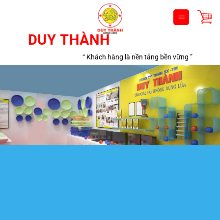
Bỏ
qua
nội
DUY THÀNH
dung
“ Khách hàng là nền tảng bền vững ”