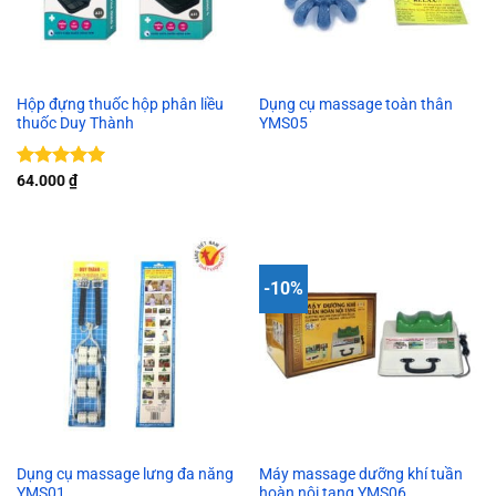
Hộp đựng thuốc hộp phân liều
Dụng cụ massage toàn thân
thuốc Duy Thành
YMS05
Được xếp
64.000
₫
hạng
5.00
5 sao
-10%
Dụng cụ massage lưng đa năng
Máy massage dưỡng khí tuần
YMS01
hoàn nội tạng YMS06