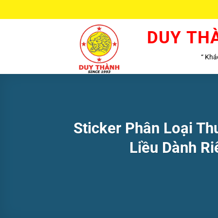
Bỏ
qua
nội
DUY TH
dung
“ Khác
Sticker Phân Loại T
Liều Dành Ri