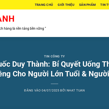
TRANG CHỦ
GIỚI THIỆU
SẢN PHẨM
TIN 
ÀNH
h hàng là nền tảng bền vững ”
TIN CÔNG TY
huốc Duy Thành: Bí Quyết Uống T
êng Cho Người Lớn Tuổi & Ngườ
ĐĂNG VÀO
04/07/2025
BỞI
NHAT TUAN