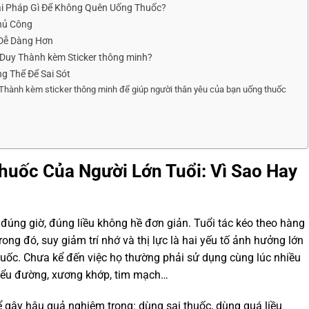
ải Pháp Gì Để Không Quên Uống Thuốc?
Thủ Công
 Dễ Dàng Hơn
Duy Thành kèm Sticker thông minh?
g Thể Để Sai Sót
 Thành kèm sticker thông minh để giúp người thân yêu của bạn uống thuốc
huốc Của Người Lớn Tuổi: Vì Sao Hay
c đúng giờ, đúng liều không hề đơn giản. Tuổi tác kéo theo hàng
Trong đó, suy giảm trí nhớ và thị lực là hai yếu tố ảnh hưởng lớn
huốc. Chưa kể đến việc họ thường phải sử dụng cùng lúc nhiều
 tiểu đường, xương khớp, tim mạch…
ể gây hậu quả nghiêm trọng: dùng sai thuốc, dùng quá liều