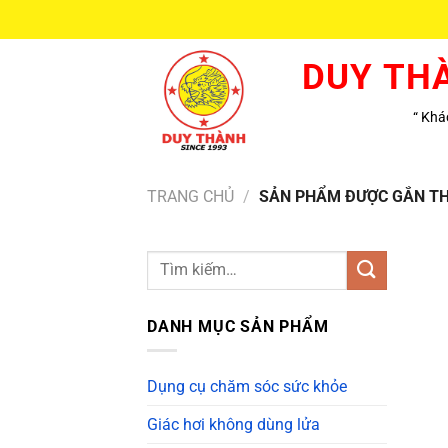
Bỏ
qua
nội
DUY TH
dung
“ Khác
TRANG CHỦ
/
SẢN PHẨM ĐƯỢC GẮN TH
DANH MỤC SẢN PHẨM
Dụng cụ chăm sóc sức khỏe
Giác hơi không dùng lửa