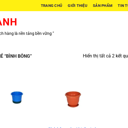
TRANG CHỦ
GIỚI THIỆU
SẢN PHẨM
TIN 
ÀNH
h hàng là nền tảng bền vững ”
Hiển thị tất cả 2 kết q
Ẻ “BÌNH BÔNG”