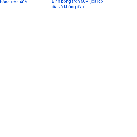
Bình bông tròn 60A (loại có
 bông tròn 40A
dĩa và không dĩa)