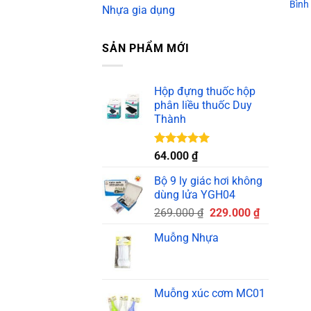
Bình
Nhựa gia dụng
SẢN PHẨM MỚI
Hộp đựng thuốc hộp
phân liều thuốc Duy
Thành
Được xếp
64.000
₫
hạng
5.00
5 sao
Bộ 9 ly giác hơi không
dùng lửa YGH04
Giá
Giá
269.000
₫
229.000
₫
gốc
hiện
Muỗng Nhựa
là:
tại
269.000 ₫.
là:
229.000 ₫.
Muỗng xúc cơm MC01