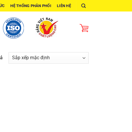
TỨC
HỆ THỐNG PHÂN PHỐI
LIÊN HỆ
uả