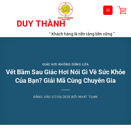
Bỏ
qua
nội
DUY THÀNH
dung
“ Khách hàng là nền tảng bền vững ”
GIÁC HƠI KHÔNG DÙNG LỬA
Vết Bầm Sau Giác Hơi Nói Gì Về Sức Khỏe
Của Bạn? Giải Mã Cùng Chuyên Gia
ĐĂNG VÀO
07/06/2025
BỞI
NHAT TUAN