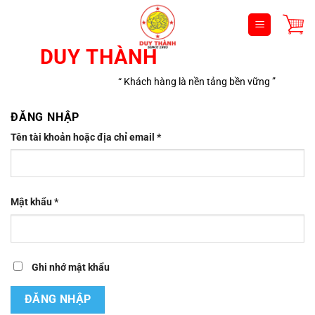
Bỏ
qua
nội
DUY THÀNH
dung
“ Khách hàng là nền tảng bền vững ”
ĐĂNG NHẬP
Bắt
Tên tài khoản hoặc địa chỉ email
*
buộc
Bắt
Mật khẩu
*
buộc
Ghi nhớ mật khẩu
ĐĂNG NHẬP